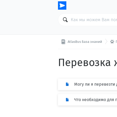

AtlasBus База знаний
Перевозка 
Могу ли я перевезти
Что необходимо для 